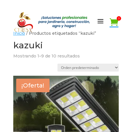
a
0

a
0

Inicio
/ Productos etiquetados “kazuki”
kazuki
Mostrando 1–9 de 10 resultados
¡Oferta!