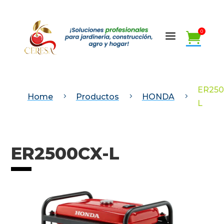
a
0

a
0

ER250
Home
Productos
HONDA
5
5
5
L
ER2500CX-L