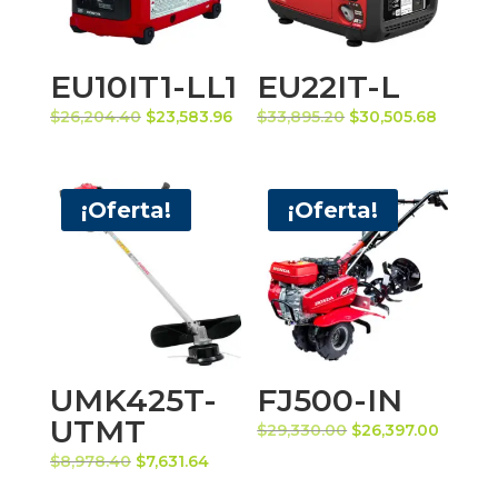
EU10IT1-LL1
EU22IT-L
El
El
El
El
$
26,204.40
$
23,583.96
$
33,895.20
$
30,505.68
precio
precio
precio
precio
original
actual
original
actual
era:
es:
era:
es:
¡Oferta!
¡Oferta!
$26,204.40.
$23,583.96.
$33,895.20.
$30,505
UMK425T-
FJ500-IN
UTMT
El
El
$
29,330.00
$
26,397.00
precio
precio
El
El
$
8,978.40
$
7,631.64
original
actual
precio
precio