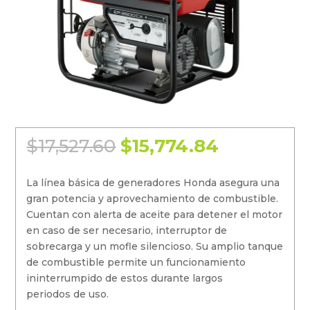
El
El
$
17,527.60
$
15,774.84
precio
precio
original
actual es:
La línea básica de generadores Honda asegura una
era:
gran potencia y aprovechamiento de combustible.
$17,527.60.
Cuentan con alerta de aceite para detener el motor
en caso de ser necesario, interruptor de
sobrecarga y un mofle silencioso. Su amplio tanque
de combustible permite un funcionamiento
ininterrumpido de estos durante largos
periodos de uso.