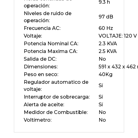
9.3 h
operación:
Niveles de ruido de
97 dB
operación:
Frecuencia AC:
60 Hz
Voltaje:
VOLTAJE: 120 V
Potencia Nominal CA:
2.3 KVA
Potencia Maxima CA:
2.5 KVA
Salida de DC:
No
Dimensiones:
591 x 432 x 46
Peso en seco:
40Kg
Regulador automatico de
Sí
voltaje:
Interruptor de sobrecarga:
Sí
Alerta de aceite:
Sí
Medidor de Combustible:
No
Voltímetro:
No