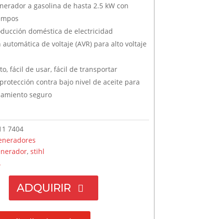
original
actual es: $12,725.00
nerador a gasolina de hasta 2.5 kW con
era:
iempos
$13,392.20.
oducción doméstica de electricidad
 automática de voltaje (AVR) para alto voltaje
, fácil de usar, fácil de transportar
protección contra bajo nivel de aceite para
namiento seguro
11 7404
eneradores
enerador
,
stihl
L
ADQUIRIR
