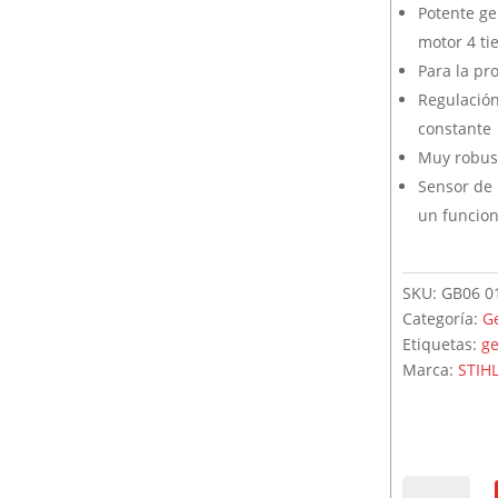
Potente ge
Motosierra
motor 4 t
Para la pr
Sopladores
Regulación
Motores
constante
Muy robusto
Sensor de 
un funcio
SKU:
GB06 0
Categoría:
G
Etiquetas:
g
Marca:
STIH
GR40