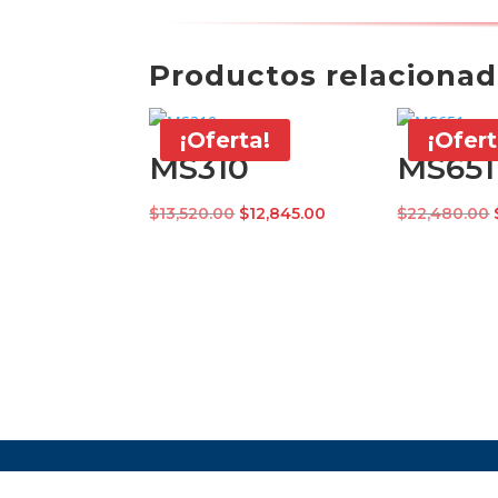
Productos relaciona
¡Oferta!
¡Ofert
MS310
MS651
El
El
$
13,520.00
$
12,845.00
$
22,480.00
precio
precio
original
actual
era:
es:
$13,520.00.
$12,845.00.