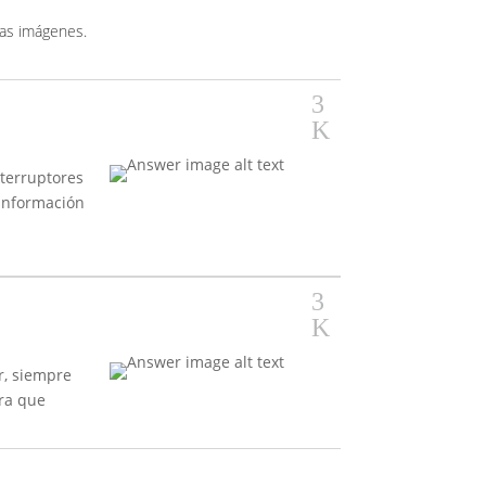
las imágenes.
3
K
nterruptores
 información
3
K
r, siempre
ara que