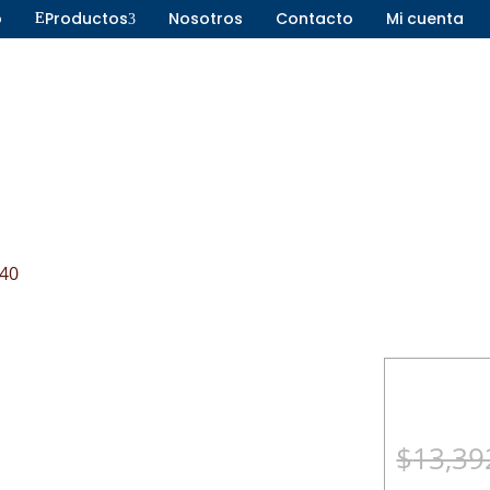
o
Productos
Nosotros
Contacto
Mi cuenta
E
3
Ahoyadoras
Aspersoras
Aspiradoras
Desbrozad
Cortasetos
Generador
Desbrozadoras
Motobomb
40
Fumigadoras
Motocultor
Generadores
Motores
Hidrolavadoras
Podadoras
Motobombas
$
13,39
Motocultores