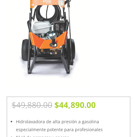
El
El
$
49,880.00
$
44,890.00
precio
precio
original
actual es: 
Hidrolavadora de alta presión a gasolina
era:
especialmente potente para profesionales
$49,880.00.