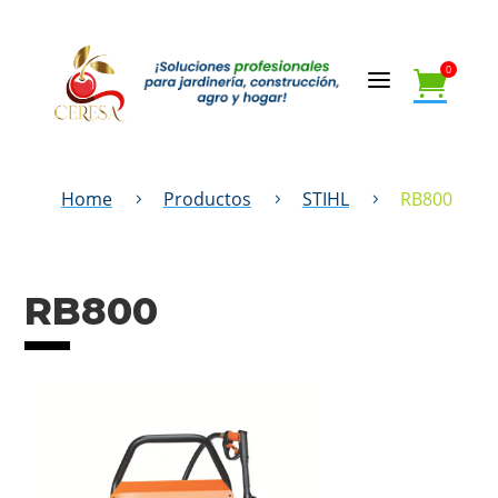
0
a

0
a

Home
Productos
STIHL
RB800
5
5
5
RB800