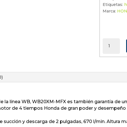
Etiquetas:
h
Marca:
HO
WB20XM-
MFX
CANTIDAD
0)
la línea WB, WB20XM-MFX es también garantía de una 
 motor de 4 tiempos Honda de gran poder y desempeño
de succión y descarga de 2 pulgadas, 670 l/min. Altur