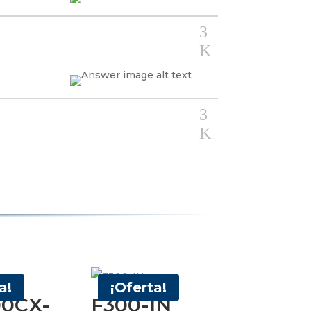
3
K
3
K
a!
¡Oferta!
0CX-
F300-IN