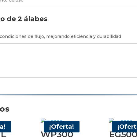
nto de uso
o de 2 álabes
ondiciones de flujo, mejorando eficiencia y durabilidad
dos
a!
¡Oferta!
¡Ofert
-L
WP300
EG500