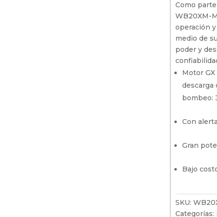
Como parte
Motosierra
WB20XM-MFX
operación y
Sopladores
medio de s
poder y de
Motores
confiabilida
Motor GX 
descarga 
bombeo: 
Con alert
Gran pote
Bajo cos
SKU:
WB20
Categorías: