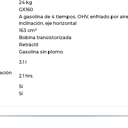
24 kg
GX160
A gasolina de 4 tiempos, OHV, enfriado por aire
inclinación, eje horizontal
163 cm³
Bobina transistorizada
Retráctil
Gasolina sin plomo
3.1 l
ación
2.1 hrs.
Sí
Sí