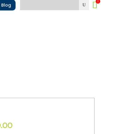
0

Blog
U
Lamparas Solares
as
Ventiladores Solares
Baterías
Generadores Solares
Bombas sumergibles
0.00