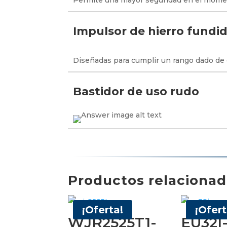
Permite una mayor seguridad en el mome
Impulsor de hierro fundid
Diseñadas para cumplir un rango dado de c
Bastidor de uso rudo
Productos relaciona
¡Oferta!
¡Ofert
WJR2525T1-
EU32I