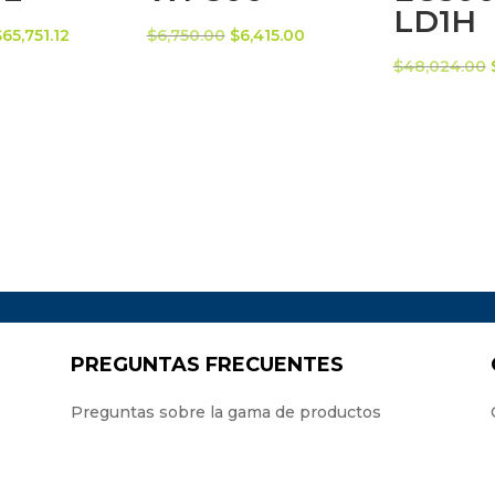
LD1H
l
El
El
El
$
65,751.12
$
6,750.00
$
6,415.00
precio
precio
precio
precio
$
48,024.00
riginal
actual
original
actual
ra:
es:
era:
es:
$73,056.80.
$65,751.12.
$6,750.00.
$6,415.00.
PREGUNTAS FRECUENTES
Preguntas sobre la gama de productos