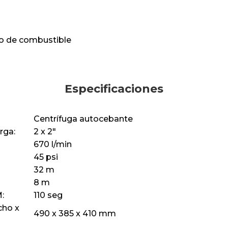
o de combustible
Especificaciones
Centrífuga autocebante
rga:
2 x 2"
670 l/min
45 psi
32 m
8 m
:
110 seg
cho x
490 x 385 x 410 mm