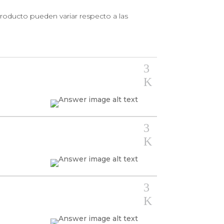
producto pueden variar respecto a las
3
K
3
K
3
K