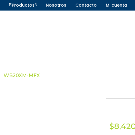
Productos
Nosotros
Contacto
Mi cuenta
E
3
Ahoyadoras
Aspersoras
Aspiradoras
Desbrozador
Cortasetos
Generadores
Desbrozadoras
Motobombas
WB20XM-MFX
Fumigadoras
Motocultores
Generadores
Motores
Hidrolavadoras
Podadoras
Motobombas
$
8,42
Motocultores