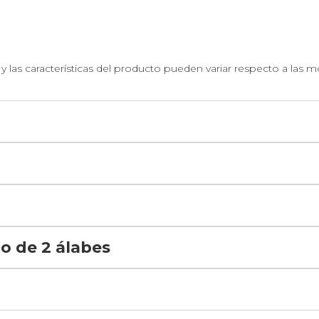
 las características del producto pueden variar respecto a las 
cia en el proceso de impulsión
s de gran resistencia que ayudan a prevenir desgastes.
nto de uso
o de 2 álabes
ondiciones de flujo, mejorando eficiencia y durabilidad