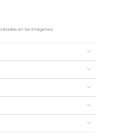
mostradas en las imágenes.
3
3
3
3
3