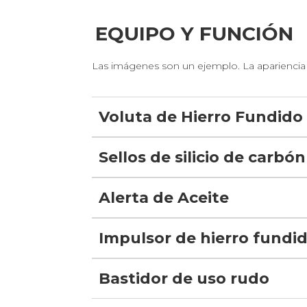
EQUIPO Y FUNCIÓN
Las imágenes son un ejemplo. La apariencia y
Voluta de Hierro Fundido
Rediseñados para lograr una mejor eficien
Sellos de silicio de carbón
Menos fugas y menos mantenimiento, sello
Alerta de Aceite
Permite una mayor seguridad en el mome
Impulsor de hierro fundid
Diseñadas para cumplir un rango dado de c
Bastidor de uso rudo