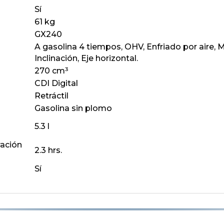
Sí
61 kg
GX240
A gasolina 4 tiempos, OHV, Enfriado por aire, M
Inclinación, Eje horizontal.
270 cm³
CDI Digital
Retráctil
Gasolina sin plomo
5.3 l
ación
2.3 hrs.
Sí