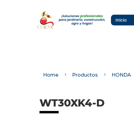
Inicio
Inicio
Home
Productos
HONDA
5
5
WT30XK4-D