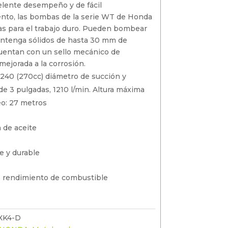
sumergibles
original
actual es: $30,708.
lente desempeño y de fácil
era:
nto, las bombas de la serie WT de Honda
$34,120.00.
s para el trabajo duro. Pueden bombear
ontenga sólidos de hasta 30 mm de
uentan con un sello mecánico de
mejorada a la corrosión.
240 (270cc) diámetro de succión y
de 3 pulgadas, 1210 l/min. Altura máxima
o: 27 metros
a de aceite
e y durable
 rendimiento de combustible
XK4-D