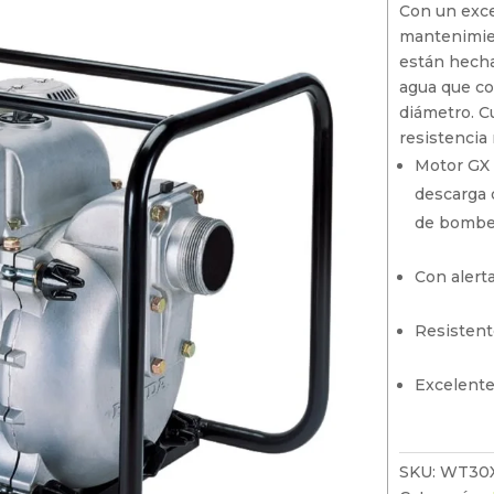
Hidrolavadoras
Con un exce
Motocultores
mantenimie
Motobombas
están hecha
Motosierra
Motocultores
agua que c
Sopladores
diámetro. C
Motosierra
resistencia 
Motores
Motor GX 
Sopladores
descarga 
Motores
de bombe
Con alert
Resistent
Excelente
SKU:
WT30