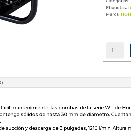
Categorías:
Etiquetas:
h
Marca:
HO
WT30XK4-
D
CANTIDAD
0)
ácil mantenimiento, las bombas de la serie WT de Hon
ntenga sólidos de hasta 30 mm de diámetro. Cuentan 
.
e succión y descarga de 3 pulgadas, 1210 l/min. Altu