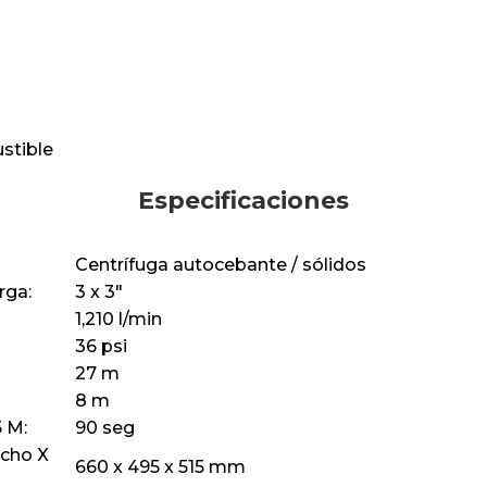
stible
Especificaciones
Centrífuga autocebante / sólidos
rga:
3 x 3"
1,210 l/min
36 psi
27 m
8 m
 M:
90 seg
cho X
660 x 495 x 515 mm