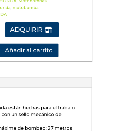
HONDA
,
Motobombas
onda
,
motobomba
NDA
ADQUIRIR

Añadir al carrito
da están hechas para el trabajo
con un sello mecánico de
ra máxima de bombeo: 27 metros